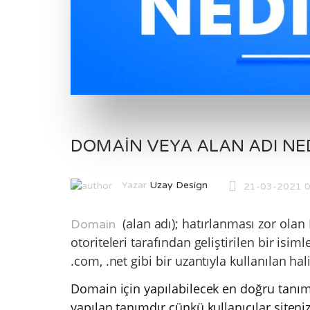
DOMAIN VEYA ALAN ADI NED
Yazar
Uzay Design
21-03-2021 0
(alan adı); hatırlanması zor olan 
Domain
otoriteleri tarafından geliştirilen bir isim
.com, .net gibi bir uzantıyla kullanılan 
Domain için yapılabilecek en doğru tanımla
yapılan tanımdır çünkü kullanıcılar siteniz