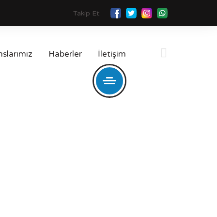
Takip Et:
slarımız
Haberler
İletişim
dir ?