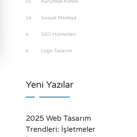
Kurumsal Kimlik
21
Sosyal Medaya
18
SEO Hizmetleri
5
Logo Tasarım
5
Yeni Yazılar
2025 Web Tasarım
Trendleri: İşletmeler