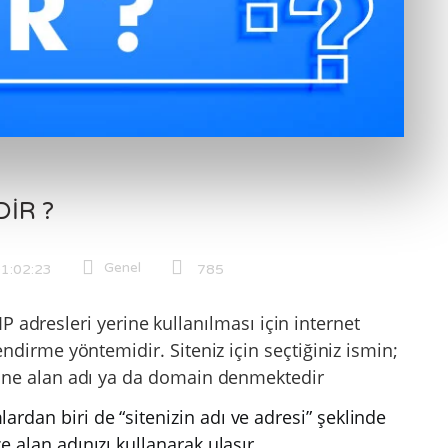
IR ?
Genel
1:02:23
785
IP adresleri yerine kullanılması için internet
lendirme yöntemidir. Siteniz için seçtiğiniz ismin;
haline alan adı ya da domain denmektedir
rdan biri de “sitenizin adı ve adresi” şeklinde
e alan adınızı kullanarak ulaşır.