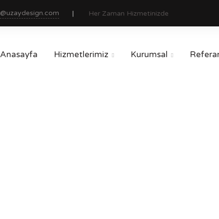
o@uzaydesign.com
Her Zaman Hizmetinizde
Anasayfa
Hizmetlerimiz
Kurumsal
Referan


in veya Alan Adı Ne
ANASAYFA
Domain veya Alan Adı Nedir ?