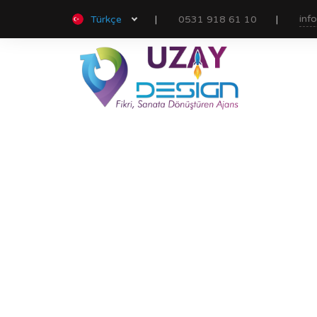
inf
Türkçe
0531 918 61 10
Doma